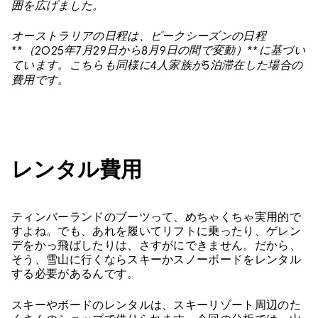
囲を広げました。
オーストラリアの日程は、ピークシーズンの日程
（
年
月
日から
月
日の間で変動）
に基づい
**
2025
7
29
8
9
**
ています。こちらも同様に
人家族が
泊滞在した場合の
4
5
費用です。
レンタル費用
ティンバーランドのブーツって、めちゃくちゃ実用的で
すよね。でも、あれを履いてリフトに乗ったり、ゲレン
デをかっ飛ばしたりは、さすがにできません。だから、
そう、雪山に行くならスキーかスノーボードをレンタル
する必要があるんです。
スキーやボードのレンタルは、スキーリゾート周辺のた