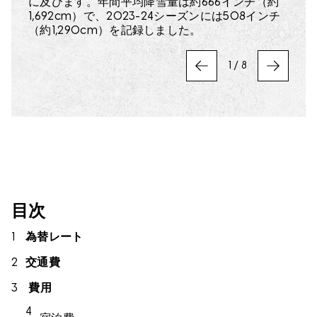
に及びます。年間平均降雪量は約666インチ（約
ース、そしてナイタースキー用に毎晩オープンす
3,000エーカーを超えるオープンなバックカント
47km）という立地条件から、北米で最もアクセ
シーズン中に約17日の降雪日があります。
す。過去15年間におけるペリッシャーの冬季の平
ます。合計14基のリフトを備え、平均シーズン積
もの降雪を記録しました。札幌から南へ100km、
1,692cm）で、2023-24シーズンには508インチ
る複数のテレインパークを備えています。
リーゲートアクセスを提供しています。
スしやすいアルペンリゾートと評されています。
均最大積雪深は1.9m（約74インチ）です。
雪量は2.03m（約79インチ）で、国内最大級のハ
札幌の新千歳空港から車で2時間の場所に位置
（約1,290cm）を記録しました。
ーフパイプを含む、オーストラリア屈指のテレイ
し、標高1,308mを誇るニセコは、日本でも最高の
ンパークを擁しています。
バックカントリースキーを提供しています。
1
/
8
PREVIOUS
NEXT
目次
為替レート
交通費
費用