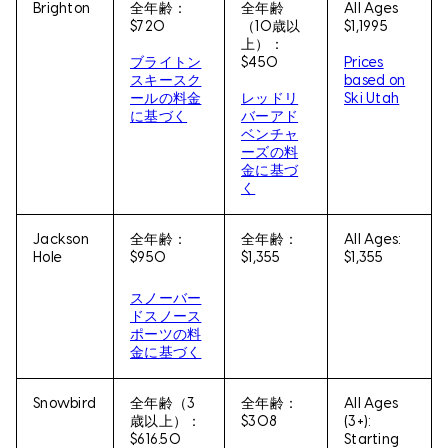
Brighton
全年齢：
全年齢
All Ages
$720
（10歳以
$1,1995
上）：
ブライトン
$450
Prices
スキースク
based on
ールの料金
レッドリ
Ski Utah
に基づく
バーアド
ベンチャ
ーズの料
金に基づ
く
Jackson
全年齢：
全年齢：
All Ages:
Hole
$950
$1,355
$1,355
スノーバー
ドスノース
ポーツの料
金に基づく
Snowbird
全年齢（3
全年齢：
All Ages
歳以上）：
$308
(3+):
$616.50
Starting