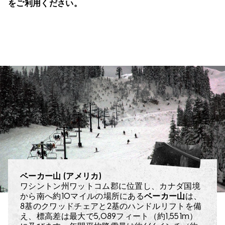
をご利用ください。
ベーカー山 (アメリカ)
ブライトン (アメリカ)
ジャクソンホール（アメリカ）
スノーバート(アメリカ)
マウントブラー (オーストラリア)
ペリッシャー (オーストラリア)
スレドボ (オーストラリア)
ニセコ (日本)
ワシントン州ワットコム郡に位置し、カナダ国境
ユタ州で唯一、全地形に高速クワッドリフトでア
ジャクソン市街から12マイル離れたテトン・ビレ
ソルトレイクシティのダウンタウンからわずか45
ビクトリア州で最も歴史あるリゾートの一つ、
南半球最大のアルペンリゾートである
オーストラリア最長のスキーコース（3.6マイル、
日本で最も人気のあるアルペンデスティネーショ
ペリッシャ
マ
から南へ約10マイルの場所にある
クセスできるリゾート、
ッジに拠点を置くジャクソンホールは、アプレ・
分の
ウントブラー
ー
約5.8km）を誇る
ン、ニセコは、国内の「ディープパウダーの聖
は、あらゆるレベルのライダーに対応する多様
スノーバード
は、初心者から中級者向けに約45%
スレドボ
は、年間平均500インチ（約
ブライトン
は、海抜
ベーカー山
は、標高差
は、
8基のクワッドチェアと2基のハンドルリフトを備
1,875フィート（約572m）を誇り、200エーカー
ヴーとランデブーという2つの山にまたがる2,500
1,270cm）を超える降雪量を誇ります。ソルトレ
のブルー（中級）コースを提供しています。平均
な地形、総標高6,738フィート（約2,054m）、そ
2,037m（6,683フィート）に位置し、オーストラ
地」として知られています。2023/24シーズンに
え、標高差は最大で5,089フィート（約1,551m）
（約81ヘクタール）以上の広大な地形、24本のコ
エーカー以上の管理区域内ゲレンデに加え、
イクシティ国際空港からわずか29マイル（約
して年間約48インチ（約122cm）の降雪があり、
して45本の異なるリフトラインを特徴としていま
リアのスキーリゾートの中で最大の標高差を誇り
は、4つの相互接続リゾートで12m（472インチ）