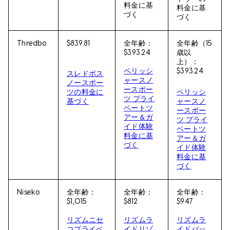
料金に基
料金に基
づく
づく
Thredbo
$839.81
全年齢：
全年齢（15
$393.24
歳以
上）：
ペリッシ
$393.24
スレドボス
ャースノ
ノースポー
ースポー
ツの料金に
ペリッシ
ツ プライ
基づく
ャースノ
ベートツ
ースポー
アー＆ガ
ツ プライ
イド体験
ベートツ
料金に基
アー＆ガ
づく
イド体験
料金に基
づく
Niseko
全年齢：
全年齢：
全年齢：
$1,015
$812
$947
リズムニセ
リズムラ
リズムラ
コプライベ
イドリゾ
イドバッ