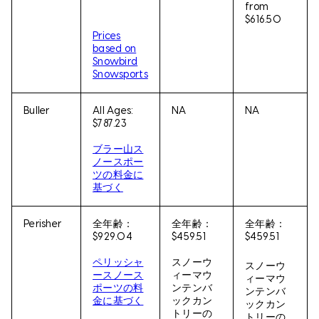
from
$616.50
Prices
based on
Snowbird
Snowsports
Buller
All Ages:
NA
NA
$787.23
ブラー山ス
ノースポー
ツの料金に
基づく
Perisher
全年齢：
全年齢：
全年齢：
$929.04
$459.51
$459.51
ペリッシャ
スノーウ
スノーウ
ースノース
ィーマウ
ィーマウ
ポーツの料
ンテンバ
ンテンバ
金に基づく
ックカン
ックカン
トリーの
トリーの