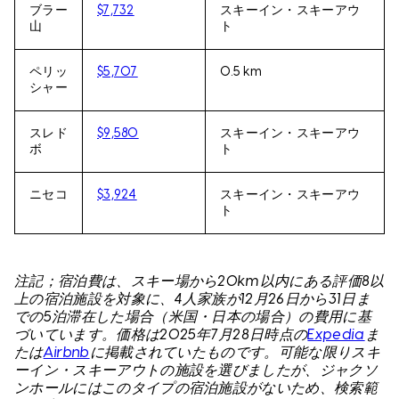
ブラー
$7,732
スキーイン・スキーアウ
山
ト
ペリッ
$5,707
0.5 km
シャー
スレド
$9,580
スキーイン・スキーアウ
ボ
ト
ニセコ
$3,924
スキーイン・スキーアウ
ト
注記；宿泊費は、スキー場から20km以内にある評価8以
上の宿泊施設を対象に、4人家族が12月26日から31日ま
での5泊滞在した場合（米国・日本の場合）の費用に基
づいています。価格は2025年7月28日時点の
Expedia
ま
たは
Airbnb
に掲載されていたものです。可能な限りスキ
ーイン・スキーアウトの施設を選びましたが、ジャクソ
ンホールにはこのタイプの宿泊施設がないため、検索範