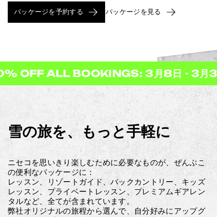
パッケージを予約する
パッケージを見る
ヘルプセンター
店舗を探す
LL BOOKINGS: 3月8日 - 3月31日
2
雪の旅を、もっと手軽に
ニセコを思いきり楽しむために必要なものが、ぜんぶこ
の便利なパッケージに：
レッスン、リゾートガイド、バックカントリー、キッズ
レッスン、プライベートレッスン、プレミアムギアレン
タルなど、全てが含まれています。
弊社オリジナルの旅程から選んで、自分好みにアップグ