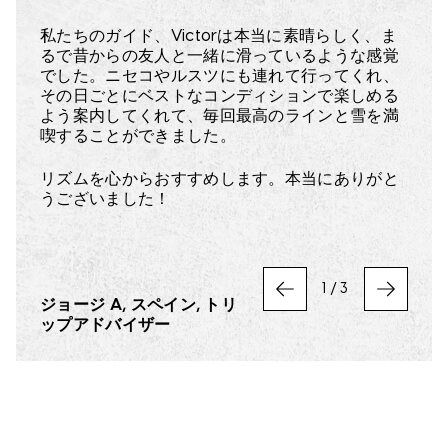
私たちに合ったベストなプランを一緒に考えてく
れました。
私たちのガイド、Victorは本当に素晴らしく、ま
ニセコでの宿泊施設には、グループ全員が感動！
るで昔からの友人と一緒に滑っているような感覚
まさかあれほどのラグジュアリーを体験できると
でした。ニセコやルスツにも連れて行ってくれ、
現地に到着してからは、Melanieが初日の朝にわ
は思いませんでした。しかも、「スキーイン・ス
その日ごとにベストなコンディションで楽しめる
ざわざ挨拶に来てくれて、とても嬉しい気遣いで
キーアウト」という約束も、これまでにないレベ
よう案内してくれて、毎回最高のラインと雪を満
した。空港に着いてから出発するまで、何も心配
ルで実現されていました。本当に最高でした。
喫することができました。
せず、すべてお任せできたのが本当に快適で、旅
行そのものを心から楽しむことができました。
また必ず行きたいと思える旅でした！ というか、
リズムを心からおすすめします。本当にありがと
もう次も計画中です！
うございました！
時間の節約だけでも、費用の価値は十分にありま
す。
世界中の旅行もリズムと一緒に計画できたらいい
のに…と思うほど、素晴らしい体験でした！
1
/
3
PREVIOUS
NEXT
ジョージ A, スペイン, トリ
ローレン141414, トリップア
マーク D, トリップアドバイ
ップアドバイザー
ドバイザー
ザー