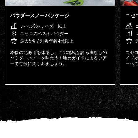
パウダースノーパッケージ
ニセ
レベル5のライダー以上
ニセコのベストパウダー
最大5名 / 対象年齢4歳以上
本物の北海道を体感し、この地域が誇る底なしの
ニセ
パウダースノーを味わう！地元ガイドによるツア
イド
ーで存分に楽しみましょう。
ーへ