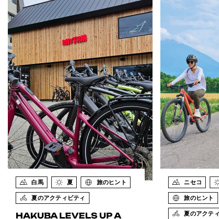
白馬
夏
旅のヒント
ニセコ
夏のアクティビティ
旅のヒント
HAKUBA LEVELS UP A
夏のアクテ