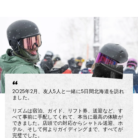
2025年2月、友人5人と一緒に5日間北海道を訪れ
一生に一度の最高の旅でした！
事前のメールや電話でのやりとりは素晴らしく、
ました。
雪にも恵まれただけでなく、ガイドのEllieをはじ
返事も早く、説明もとても分かりやすかったで
め、リズムチームの皆さんが本当に素晴らしかっ
す。質問にも常に丁寧に対応してくれました。
たです。
リズムは宿泊、ガイド、リフト券、送迎など、す
べて事前に手配してくれて、本当に最高の体験が
日本での現地サポートも完璧で、空港の送迎はス
できました。店頭での対応からシャトル送迎、ホ
アメリカ各地から集まった大人5人の旅行を計画
ムーズそのもの。車両もドライバーも一流で、ま
テル、そして何よりガイディングまで、すべてが
するのは大変でしたが、リズムチームはとても親
ったくストレスを感じることはありませんでし
完璧でした。
切で、丁寧にコミュニケーションをとってくれ、
た。