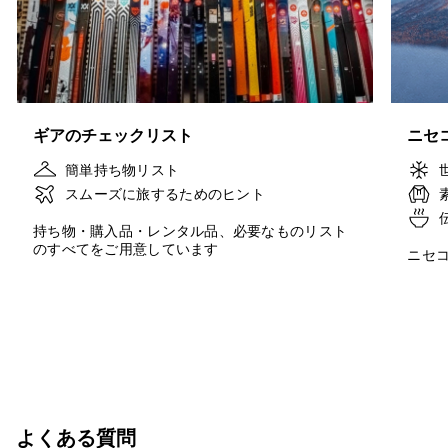
ギアのチェックリスト
雪ニセコ
ニセ
チャ
簡単持ち物リスト
スムーズに旅するためのヒント
持ち物・購入品・レンタル品、必要なものリスト
のすべてをご用意しています
ニセ
よくある質問