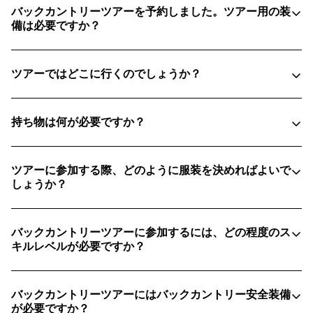
バックカントリーツアーを予約しました。ツアー用の装
備は必要ですか？
ツアーではどこに行くのでしょうか？
持ち物は何が必要ですか？
ツアーに参加する際、どのように服装を決めればよいで
しょうか？
サングラス（ゴーグルで歩くとおもいっきり曇ってし
まいます！）
バックカントリーツアーに参加するには、どの程度のス
キルレベルが必要ですか？
日焼け止め
メリノウールのベースレイヤー：暖かさを保ちつつ、
通気性も確保
1リットルの水
バックカントリーツアーにはバックカントリー安全装備
暑くなった時に脱げる薄手のダウンジャケット
エナジーバーと軽食
が必要ですか？