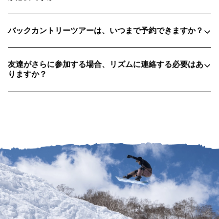
雪や風から身を守るシェルジャケットとパンツ
ネックウォーマーと手袋の替え
足先を暖かく保ち、水ぶくれを防ぐ専用のスキーソッ
ハイクアップ用の薄手の手袋
バックカントリーツアーは、いつまで予約できますか？
クス
ハイキング用の軽量帽子
バラクラバで、雪、日差し、風から顔を保護します
友達がさらに参加する場合、リズムに連絡する必要はあ
ヘルメット
上り坂の移動にはサングラス、下り坂にはゴーグルを
りますか？
十分な睡眠！