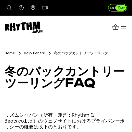
JP
EN
CART
行き先
Home
Help Centre
冬のバックカントリーツーリング
冬のバックカントリー
レンタル
ツーリングFAQ
レッスン＆ガイド
店舗情報
リズムジャパン（所有・運営：Rhythm &
Beats.co.Ltd.）のウェブサイトにおけるプライバシーポ
リシーの概要は以下のとおりです。