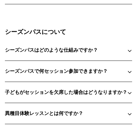
フューチャーズスケート：1グループ最大6名（インス
トラクター2名配置）
はい。クラスの質を維持し、8回券やドロップインのお
客様にも空き枠を確保するため、シーズンパスはクラス
ミニフューチャーズストライダー・ペダルバイク：コ
ごとに定員を設けています。定員に達した時点で、その
ーチ1名につき最大4名
プログラムのシーズンパスの販売は終了します。シーズ
シーズンパスについて
ン全体へのご参加をご検討中の方は、お早めにご購入く
フューチャーズMTB：コーチ1名につき最大6名
ださい。
シーズンパスはどのような仕組みですか？
シーズンパスで何セッション参加できますか？
子どもがセッションを欠席した場合はどうなりますか？
フューチャーズスケート：15セッション（6月20日土
曜日から9月27日土曜日まで）
異種目体験レッスンとは何ですか？
フューチャーズMTB：15セッション（6月21日日曜日
から9月27日日曜日まで）