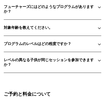
フューチャーズにはどのようなプログラムがあります
か？
対象年齢を教えてください。
フューチャーズスケート -リズムヒラフスケートパ
ークにて、6歳〜12歳を対象としたグループレッスン
フューチャーズ スケート（グループレッスン）6歳か
プログラムのレベルはどの程度ですか？
です。毎週土曜日に三つの時間帯で受講いただけま
ら12歳
す。開催期間：6月20日から9月27日まで
ミニフューチャーズ ストライダー・ペダルバイク 3
レベルの異なる子供が同じセッションを参加できます
フューチャーズMTB -リズムヒラフにて、3歳〜14歳を
歳から5歳
か？
対象としたサイクリング・バイクプログラムです。毎
フューチャーズMTB 6歳から14歳
週日曜日に3つのカテゴリー別プログラムが開催され
ます。開催期間：6月21日から9月27日まで
ご予約と料金について
ミニフューチャーズ ストライダー（3歳から5
歳）-8：30から10：00