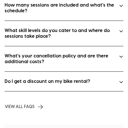
The program is designed for young riders aged 6-
How many sessions are included and what's the
12 years. Participants must bring their own bike
schedule?
and helmet (mandatory). Bike rentals are not
included in the program cost but can be arranged
separately through Rhythm Japan 24 hours before
What skill levels do you cater to and where do
the program date with a 20% discount. It is
sessions take place?
recommended that parents purchase a bike for
children participating in the program.
What's your cancellation policy and are there
additional costs?
Do I get a discount on my bike rental?
VIEW ALL FAQS
Rentals can only be booked 24 hours prior to the