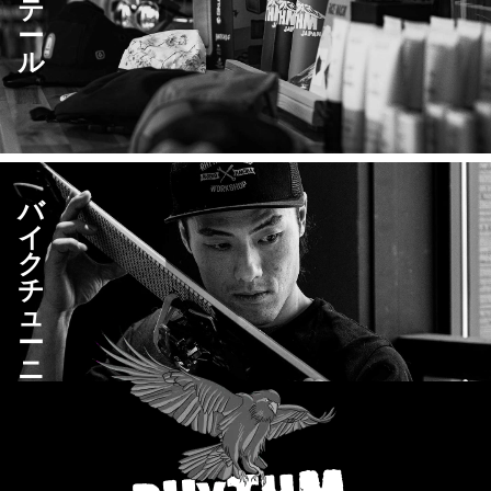
テ
ー
ー
ル
バ
イ
ク
チ
ュ
ー
ニ
ン
グ