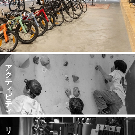
レンタルする
ア
ク
テ
ィ
ビ
テ
ィ
セ
ン
リ
タ