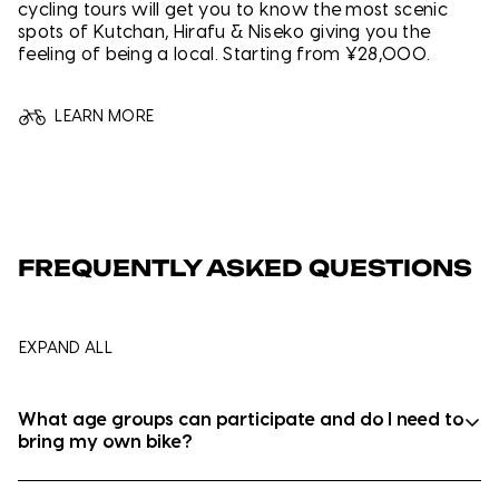
cycling tours will get you to know the most scenic
spots of Kutchan, Hirafu & Niseko giving you the
feeling of being a local. Starting from ¥28,000.
LEARN MORE
FREQUENTLY ASKED QUESTIONS
EXPAND ALL
What age groups can participate and do I need to
bring my own bike?