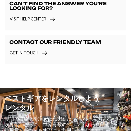
CAN'T FIND THE ANSWER YOU'RE
training session via the Rides team
LOOKING FOR?
Availability not guaranteed
VISIT HELP CENTER
All rentals include helmets
CONTACT OUR FRIENDLY TEAM
GET IN TOUCH
We highly recommend that all program
participants purchase their own bikes for
participation in the program.
ベストギアをレンタルしよう
レンタル
専門の自転車を揃えた充実したラインナップでレンタル
が可能。さらに、世界有数のブランドから夏山用ギアも
ご用意。いつでもすぐにご利用いただけます！