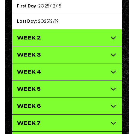
First Day:
2025/12/15
Last Day:
202512/19
WEEK 2
WEEK 3
WEEK 4
WEEK 5
WEEK 6
WEEK 7