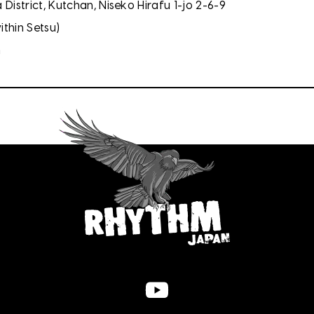
strict, Kutchan, Niseko Hirafu 1-jo 2-6-9
thin Setsu)
m
YouTube