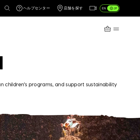
ヘルプセンター
店舗を探す
JP
EN
CART
M
children's programs, and support sustainability