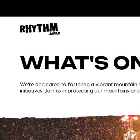
WHAT'S O
We're dedicated to fostering a vibrant mountain 
initiatives. Join us in protecting our mountains and