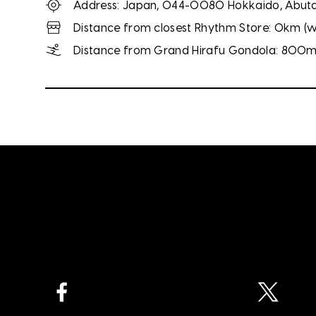
Address: Japan, 044-0080 Hokkaido, Abuta Di
Distance from closest Rhythm Store: 0km (wi
Distance from Grand Hirafu Gondola: 800
Facebook
Twitter