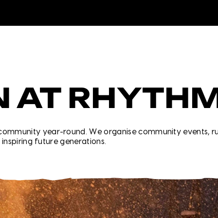
N AT RHYTH
行き先
レンタル
community year-round. We organise community events, run 
 inspiring future generations.
レッスン＆ガイド
店舗情報